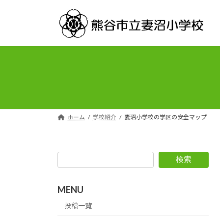
コ
ナ
ン
ビ
テ
ゲ
ン
ー
ツ
シ
へ
ョ
ス
ン
キ
に
ッ
移
プ
動
ホーム
学校紹介
妻沼小学校の学区の安全マップ
検索
MENU
投稿一覧