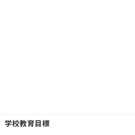
ねんりんピック彩の国さいたま２０２６総合開会式・総合閉会式
一般観覧者の募集の周知について
2026年7月29日
本日の資源回収について
2025年10月25日
テスト配信
2025年10月24日
夢いっぱいアート展
2025年2月2日
最新の投稿一覧はこちら
学校教育目標