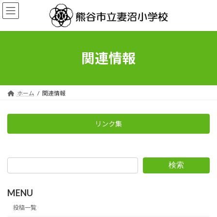
コ
ナ
ン
ビ
テ
ゲ
ン
ー
ツ
シ
へ
ョ
関連情報
ス
ン
キ
に
ッ
移
プ
動
ホーム
関連情報
リンク集
検索
MENU
投稿一覧