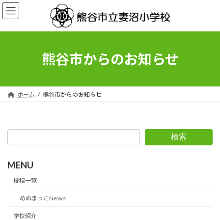
コ
ナ
ン
ビ
テ
ゲ
ン
ー
ツ
シ
へ
ョ
熊谷市からのお知らせ
ス
ン
キ
に
ッ
移
プ
動
ホーム
熊谷市からのお知らせ
検索
MENU
投稿一覧
めぬまっこNeｗs
学校紹介